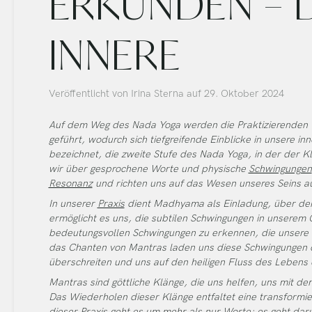
ERKUNDEN – DI
INNERE
Veröffentlicht von
Irina Sterna
auf
29. Oktober 2024
Auf dem Weg des Nada Yoga werden die Praktizierenden v
geführt, wodurch sich tiefgreifende Einblicke in unsere i
bezeichnet, die zweite Stufe des Nada Yoga, in der der K
wir über gesprochene Worte und physische
Schwingungen
Resonanz
und richten uns auf das Wesen unseres Seins a
In unserer
Praxis
dient Madhyama als Einladung, über den
ermöglicht es uns, die subtilen Schwingungen in unserem G
bedeutungsvollen Schwingungen zu erkennen, die unsere
das Chanten von Mantras laden uns diese Schwingungen 
überschreiten und uns auf den heiligen Fluss des Lebens
Mantras sind göttliche Klänge, die uns helfen, uns mit 
Das Wiederholen dieser Klänge entfaltet eine transformier
dieser Praxis geht es um mehr als nur Worte; es geht dar