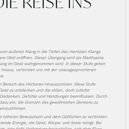
E REISE INS
om äußeren Klang in die Tiefen des mentalen Klangs
nnere Welt eröffnen. Dieser Übergang wird als Madhyama
lang im Geist wahrgenommen wird. In dieser Stufe gehen
hinaus, verbinden uns mit der unausgesprochenen
us.
 Bereich des Hörbaren hinauszuhören. Diese Stufe
eist zu entdecken und die stillen, doch zutiefst
 Gedanken, Gefühle und Handlungen beeinflussen. Durch
dazu ein, die Grenzen des gewöhnlichen Denkens zu
 einzustimmen.
dem höheren Bewusstsein und dem Göttlichen zu verbinden.
ende Energie, die Geist, Körper und Seele reinigt. Bei
um, eine tiefe Verbindung herzustellen, sich dem Fluss