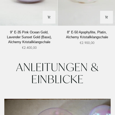
9"
8"
9" E-35 Pink Ocean Gold,
8" E-50 Apophyllite, Platin,
E-
E-
Lavender Sunset Gold (Base),
Alchemy Kristallklangschale
35
50
Alchemy Kristallklangschale
€2.900,00
Pink
Apophyllite,
€2.400,00
Ocean
Platin,
Gold,
Alchemy
Lavender
Kristallklangschale
ANLEITUNGEN &
Sunset
Gold
(Base),
EINBLICKE
Alchemy
Kristallklangschale