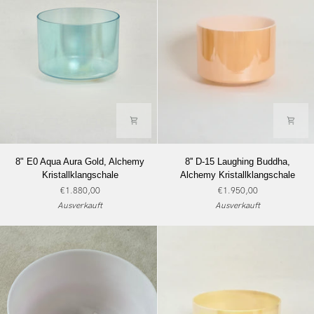
8"
8''
8" E0 Aqua Aura Gold, Alchemy
8'' D-15 Laughing Buddha,
E0
D-
Kristallklangschale
Alchemy Kristallklangschale
Aqua
15
€1.880,00
€1.950,00
Aura
Laughing
Ausverkauft
Ausverkauft
Gold,
Buddha,
Alchemy
Alchemy
Kristallklangschale
Kristallklangschale