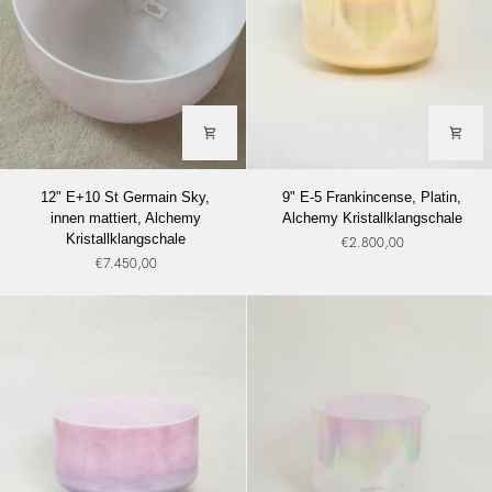
12"
9"
12" E+10 St Germain Sky,
9" E-5 Frankincense, Platin,
E+10
E-
innen mattiert, Alchemy
Alchemy Kristallklangschale
St
5
Kristallklangschale
€2.800,00
Germain
Frankincense,
€7.450,00
Sky,
Platin,
innen
Alchemy
mattiert,
Kristallklangschale
Alchemy
Kristallklangschale