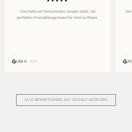
★★★★★
Irina hatte ein fantastisches Gespür dafür, die
Der
perfekten Kristallklangschalen für mich zu finden.
LISA H.
· 2024
JO
ALLE BEWERTUNGEN AUF GOOGLE ANZEIGEN