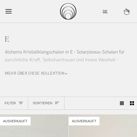
Zum
Inhalt
DE
Wa
springen
E
Alchemy Kristallklangschalen in E · Solarplexus-Schalen für
persönliche Kraft, Selbstvertrauen und innere Weisheit ·
Alchemy Sound Studio
MEHR ÜBER DIESE KOLLEKTION
Sortieren
FILTER
SORTIEREN
AUSVERKAUFT
AUSVERKAUFT