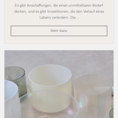
Es gibt Anschaffungen, die einen unmittelbaren Bedarf
decken, und es gibt Investitionen, die den Verlauf eines
Lebens verändern. Die...
Investiere
Mehr dazu:
in
die
Arbeit,
die
dich
erfüllt