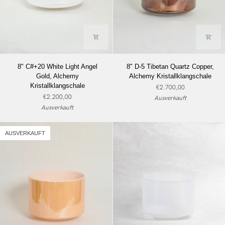
8"
8"
8" C#+20 White Light Angel
8" D-5 Tibetan Quartz Copper,
C#+20
D-
Gold, Alchemy
Alchemy Kristallklangschale
White
5
Kristallklangschale
€2.700,00
Light
Tibetan
€2.200,00
Ausverkauft
Angel
Quartz
Ausverkauft
Gold,
Copper,
Alchemy
Alchemy
Kristallklangschale
Kristallklangschale
AUSVERKAUFT