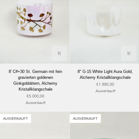
8'
8"
8' C#+30 St. Germain mit fein
8" G-15 White Light Aura Gold,
C#+30
G-
gravierten goldenen
Alchemy Kristallklangschale
St.
15
Ginkgoblättern, Alchemy
€1.880,00
Germain
White
Kristallklangschale
Ausverkauft
mit
Light
€5.000,00
fein
Aura
Ausverkauft
gravierten
Gold,
goldenen
Alchemy
Ginkgoblättern,
Kristallklangschale
AUSVERKAUFT
AUSVERKAUFT
Alchemy
Kristallklangschale