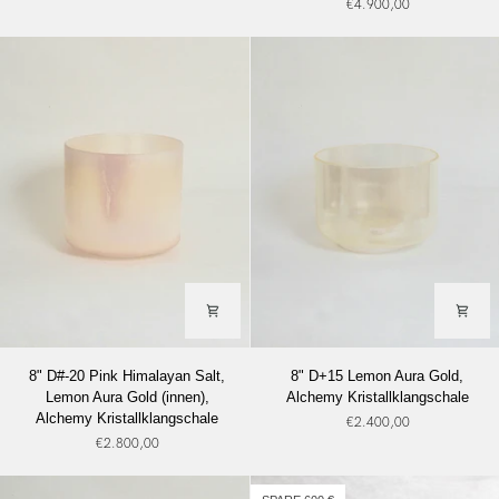
€4.900,00
Platin,
Feng
Alchemy
Shui
Kristallklangschale
Klangschale,
Alchemy
Kristallklangschale
8"
8"
8" D#-20 Pink Himalayan Salt,
8" D+15 Lemon Aura Gold,
D#-20
D+15
Lemon Aura Gold (innen),
Alchemy Kristallklangschale
Pink
Lemon
Alchemy Kristallklangschale
€2.400,00
Himalayan
Aura
€2.800,00
Salt,
Gold,
Lemon
Alchemy
Aura
Kristallklangschale