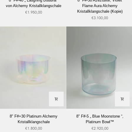
8" F#-40 „ Laughing Buddha “
8" F#-30 Azeztulite, Violet
F#-40
F#-30
von Alchemy Kristallklangschale
Flame Aura Alchemy
„
Azeztulite,
Kristallklangschale (Kopie)
€1.950,00
Laughing
Violet
€3.100,00
Buddha
Flame
“
Aura
von
Alchemy
Alchemy
Kristallklangschale
Kristallklangschale
(Kopie)
8"
8"
8" F#+30 Platinum Alchemy
8" F#-5 „ Blue Moonstone “,
F#+30
F#-5
Kristallklangschale
Platinum Bowl™
Platinum
„
€1.800,00
€2.920,00
Alchemy
Blue