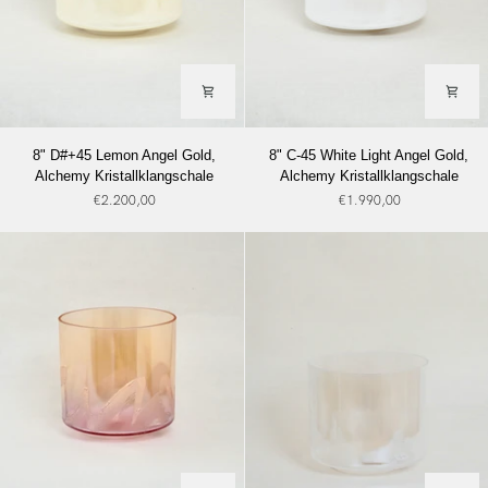
8"
8"
8" D#+45 Lemon Angel Gold,
8" C-45 White Light Angel Gold,
D#+45
C-
Alchemy Kristallklangschale
Alchemy Kristallklangschale
Lemon
45
€2.200,00
€1.990,00
Angel
White
Gold,
Light
Alchemy
Angel
Kristallklangschale
Gold,
Alchemy
Kristallklangschale