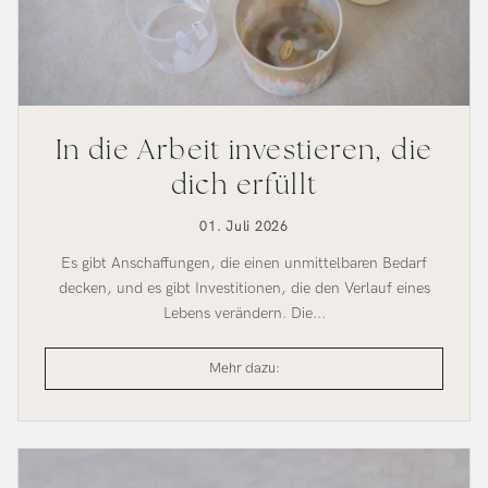
In die Arbeit investieren, die
dich erfüllt
01. Juli 2026
Es gibt Anschaffungen, die einen unmittelbaren Bedarf
decken, und es gibt Investitionen, die den Verlauf eines
Lebens verändern. Die...
Investiere
Mehr dazu:
in
die
Arbeit,
die
dich
erfüllt