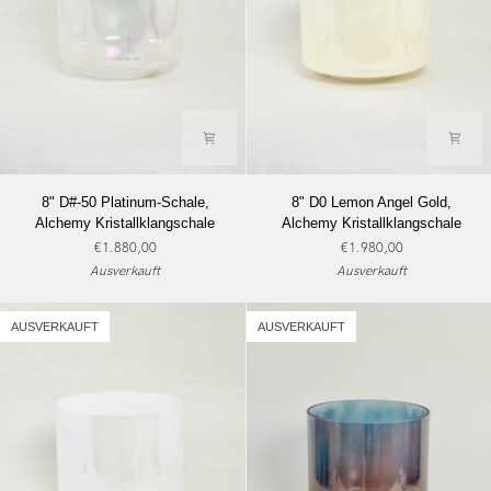
8"
8"
8" D#-50 Platinum-Schale,
8" D0 Lemon Angel Gold,
D#-50
D0
Alchemy Kristallklangschale
Alchemy Kristallklangschale
Platinum-
Lemon
€1.880,00
€1.980,00
Schale,
Angel
Ausverkauft
Ausverkauft
Alchemy
Gold,
Kristallklangschale
Alchemy
Kristallklangschale
AUSVERKAUFT
AUSVERKAUFT