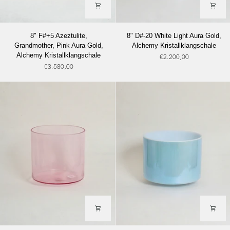
8"
8"
8" F#+5 Azeztulite,
8" D#-20 White Light Aura Gold,
F#+5
D#-20
Grandmother, Pink Aura Gold,
Alchemy Kristallklangschale
Azeztulite,
White
Alchemy Kristallklangschale
€2.200,00
Grandmother,
Light
€3.580,00
Pink
Aura
Aura
Gold,
Gold,
Alchemy
Alchemy
Kristallklangschale
Kristallklangschale