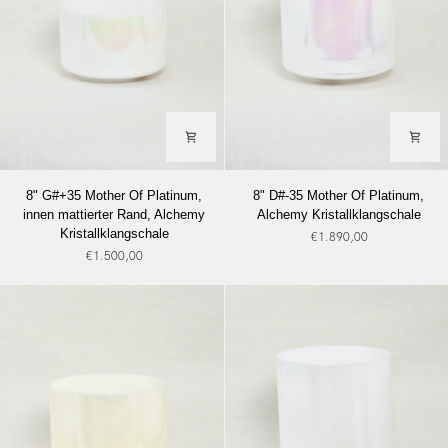
8"
8"
8" G#+35 Mother Of Platinum,
8" D#-35 Mother Of Platinum,
G#+35
D#-35
innen mattierter Rand, Alchemy
Alchemy Kristallklangschale
Mother
Mother
Kristallklangschale
€1.890,00
Of
Of
€1.500,00
Platinum,
Platinum,
innen
Alchemy
mattierter
Kristallklangschale
Rand,
Alchemy
Kristallklangschale