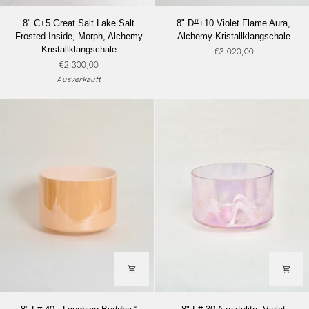
8"
8"
8" C+5 Great Salt Lake Salt
8" D#+10 Violet Flame Aura,
C+5
D#+10
Frosted Inside, Morph, Alchemy
Alchemy Kristallklangschale
Great
Violet
Kristallklangschale
€3.020,00
Salt
Flame
€2.300,00
Lake
Aura,
Ausverkauft
Salt
Alchemy
Frosted
Kristallklangschale
Inside,
Morph,
Alchemy
Kristallklangschale
8"
8"