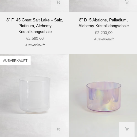
8"
8"
8" F+45 Great Salt Lake – Salz,
8" D+5 Abalone, Palladium,
F+45
D+5
Platinum, Alchemy
Alchemy Kristallklangschale
Great
Abalone,
Kristallklangschale
€2.200,00
Salt
Palladium,
€2.580,00
Ausverkauft
Lake
Alchemy
Ausverkauft
–
Kristallklangschale
Salz,
Platinum,
AUSVERKAUFT
Alchemy
Kristallklangschale