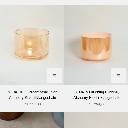
Kristallklangschale
Moonstone
“,
Platinum
Bowl™
8"
8"
8" D#+10 „ Grandmother “ von
8" D#+5 Laughing Buddha,
D#+10
D#+5
Alchemy Kristallklangschale
Alchemy Kristallklangschale
„
Laughing
€1.880,00
€1.950,00
Grandmother
Buddha,
“
Alchemy
von
Kristallklangschale
Alchemy
Kristallklangschale