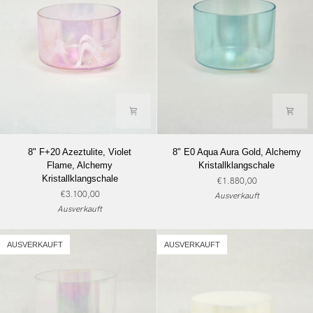
8"
8"
8" F+20 Azeztulite, Violet
8" E0 Aqua Aura Gold, Alchemy
F+20
E0
Flame, Alchemy
Kristallklangschale
Azeztulite,
Aqua
Kristallklangschale
€1.880,00
Violet
Aura
€3.100,00
Ausverkauft
Flame,
Gold,
Ausverkauft
Alchemy
Alchemy
Kristallklangschale
Kristallklangschale
AUSVERKAUFT
AUSVERKAUFT