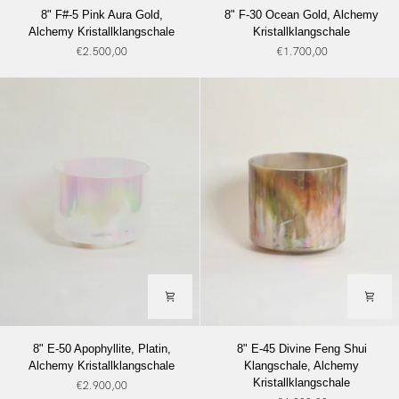
8"
8"
8" F#-5 Pink Aura Gold,
8" F-30 Ocean Gold, Alchemy
F#-5
F-
Alchemy Kristallklangschale
Kristallklangschale
Pink
30
€2.500,00
€1.700,00
Aura
Ocean
Gold,
Gold,
Alchemy
Alchemy
Kristallklangschale
Kristallklangschale
8"
8"
8" E-50 Apophyllite, Platin,
8" E-45 Divine Feng Shui
E-
E-
Alchemy Kristallklangschale
Klangschale, Alchemy
50
45
Kristallklangschale
€2.900,00
Apophyllite,
Divine