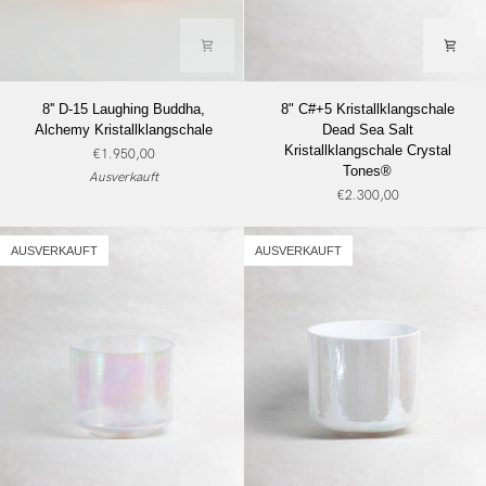
8''
8"
8'' D-15 Laughing Buddha,
8" C#+5 Kristallklangschale
D-
C#+5
Alchemy Kristallklangschale
Dead Sea Salt
15
Kristallklangschale
Kristallklangschale Crystal
€1.950,00
Laughing
Dead
Tones®
Ausverkauft
Buddha,
Sea
€2.300,00
Alchemy
Salt
Kristallklangschale
Kristallklangschale
Crystal
AUSVERKAUFT
AUSVERKAUFT
Tones®