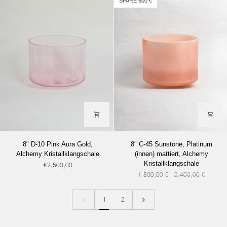
SPARE 600 €
Gold
(innen),
Alchemy
Kristallklangschale
8"
8"
8" D-10 Pink Aura Gold,
8" C-45 Sunstone, Platinum
D-
C-
Alchemy Kristallklangschale
(innen) mattiert, Alchemy
10
45
Kristallklangschale
€2.500,00
Pink
Sunstone,
1.800,00 €
2.400,00 €
Aura
Platinum
Gold,
(innen)
Alchemy
mattiert,
1
2
Kristallklangschale
Alchemy
Kristallklangschale