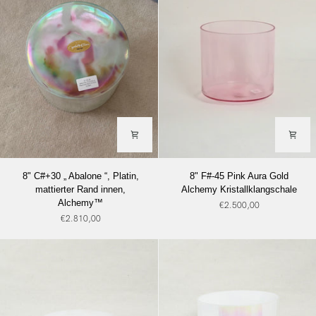
8"
8"
8" C#+30 „ Abalone “, Platin,
8" F#-45 Pink Aura Gold
C#+30
F#-45
mattierter Rand innen,
Alchemy Kristallklangschale
„
Pink
Alchemy™
€2.500,00
Abalone
Aura
€2.810,00
“,
Gold
Platin,
Alchemy
mattierter
Kristallklangschale
Rand
innen,
Alchemy™