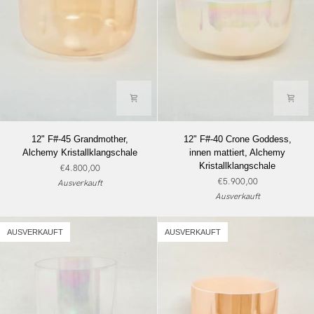
12"
12"
12" F#-45 Grandmother,
12" F#-40 Crone Goddess,
F#-45
F#-40
Alchemy Kristallklangschale
innen mattiert, Alchemy
Grandmother,
Crone
Kristallklangschale
€4.800,00
Alchemy
Goddess,
€5.900,00
Ausverkauft
Kristallklangschale
innen
Ausverkauft
mattiert,
Alchemy
Kristallklangschale
AUSVERKAUFT
AUSVERKAUFT