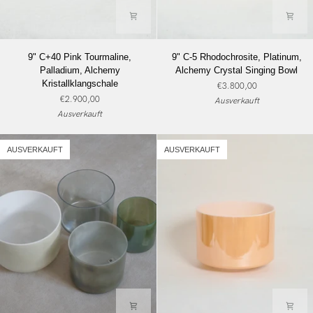
9"
9"
9" C+40 Pink Tourmaline,
9" C-5 Rhodochrosite, Platinum,
C+40
C-
Palladium, Alchemy
Alchemy Crystal Singing Bowl
Pink
5
Kristallklangschale
€3.800,00
Tourmaline,
Rhodochrosite,
€2.900,00
Ausverkauft
Palladium,
Platinum,
Ausverkauft
Alchemy
Alchemy
Kristallklangschale
Kristallklangschale
AUSVERKAUFT
AUSVERKAUFT