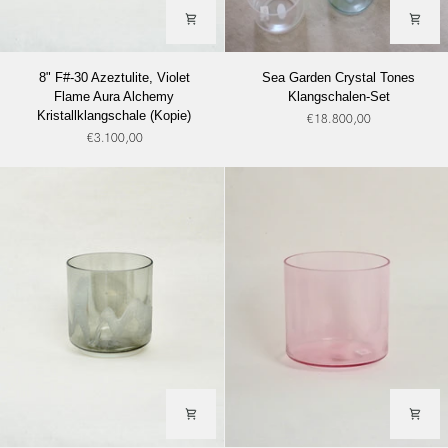
8"
Sea
8" F#-30 Azeztulite, Violet
Sea Garden Crystal Tones
F#-30
Garden
Flame Aura Alchemy
Klangschalen-Set
Azeztulite,
Crystal
Kristallklangschale (Kopie)
€18.800,00
Violet
Tones
€3.100,00
Flame
Klangschalen-
Aura
Set
Alchemy
Kristallklangschale
(Kopie)