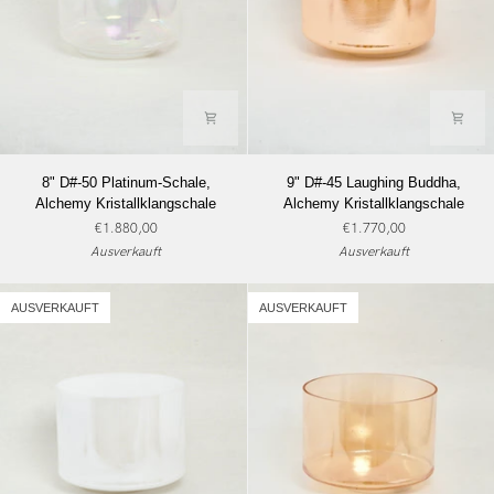
8"
9"
8" D#-50 Platinum-Schale,
9" D#-45 Laughing Buddha,
D#-50
D#-45
Alchemy Kristallklangschale
Alchemy Kristallklangschale
Platinum-
Laughing
€1.880,00
€1.770,00
Schale,
Buddha,
Ausverkauft
Ausverkauft
Alchemy
Alchemy
Kristallklangschale
Kristallklangschale
AUSVERKAUFT
AUSVERKAUFT