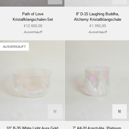
Path
8''
Path of Love
8'' D-15 Laughing Buddha,
of
D-
Kristallklangschalen-Set
Alchemy Kristallklangschale
Love
15
€12.500,00
€1.950,00
Kristallklangschalen-
Laughing
Ausverkauft
Ausverkauft
Set
Buddha,
Alchemy
Kristallklangschale
AUSVERKAUFT
10"
7"
10" B-35 White Light Aura Gold,
7" A#-20 Azeztulite, Platinum,