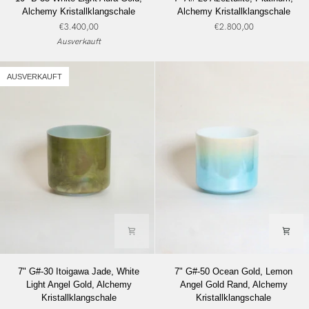
B-
A#-20
Alchemy Kristallklangschale
Alchemy Kristallklangschale
35
Azeztulite,
€3.400,00
€2.800,00
White
Platinum,
Ausverkauft
Light
Alchemy
Aura
Kristallklangschale
Gold,
AUSVERKAUFT
Alchemy
Kristallklangschale
7"
7"
7" G#-30 Itoigawa Jade, White
7" G#-50 Ocean Gold, Lemon
G#-30
G#-50
Light Angel Gold, Alchemy
Angel Gold Rand, Alchemy
Itoigawa
Ocean
Kristallklangschale
Kristallklangschale
Jade,
Gold,