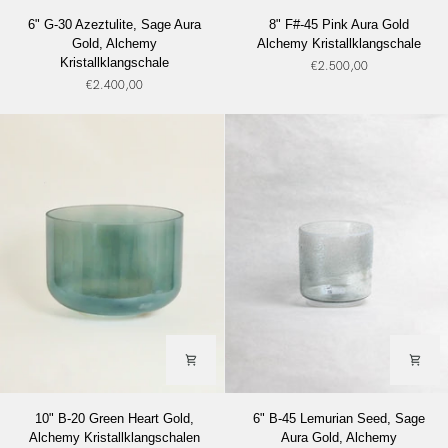
6"
8"
6" G-30 Azeztulite, Sage Aura
8" F#-45 Pink Aura Gold
G-
F#-45
Gold, Alchemy
Alchemy Kristallklangschale
30
Pink
Kristallklangschale
€2.500,00
Azeztulite,
Aura
€2.400,00
Sage
Gold
Aura
Alchemy
Gold,
Kristallklangschale
Alchemy
Kristallklangschale
10"
6"
10" B-20 Green Heart Gold,
6" B-45 Lemurian Seed, Sage
B-
B-
Alchemy Kristallklangschalen
Aura Gold, Alchemy
20
45