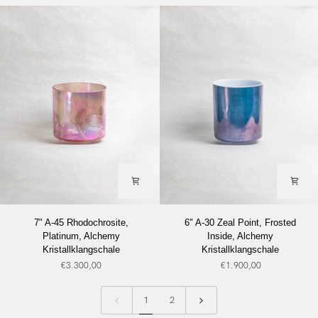
Kristallklangschale
Platinum,
Alchemy
Kristallklangschale
7"
6"
7" A-45 Rhodochrosite,
6" A-30 Zeal Point, Frosted
A-
A-
Platinum, Alchemy
Inside, Alchemy
45
30
Kristallklangschale
Kristallklangschale
Rhodochrosite,
Zeal
€3.300,00
€1.900,00
Platinum,
Point,
Alchemy
Frosted
Kristallklangschale
Inside,
1
2
Alchemy