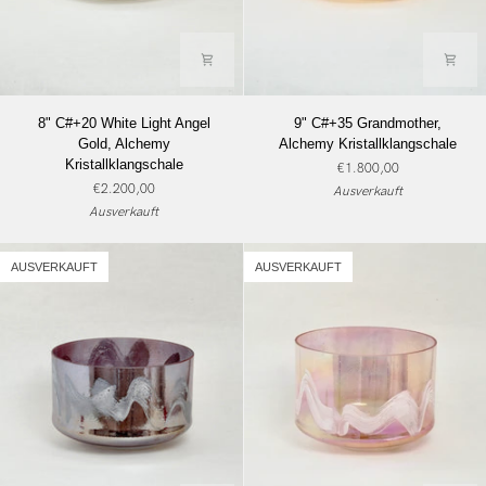
8"
9"
8" C#+20 White Light Angel
9" C#+35 Grandmother,
C#+20
C#+35
Gold, Alchemy
Alchemy Kristallklangschale
White
Grandmother,
Kristallklangschale
€1.800,00
Light
Alchemy
€2.200,00
Ausverkauft
Angel
Kristallklangschale
Ausverkauft
Gold,
Alchemy
Kristallklangschale
AUSVERKAUFT
AUSVERKAUFT