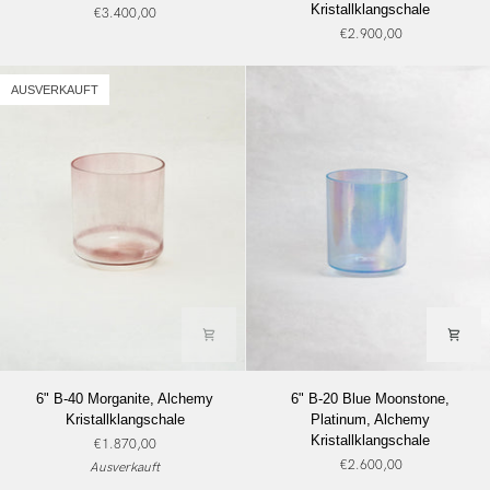
Kristallklangschale
€3.400,00
Green
Lemurian
€2.900,00
Heart
Seed,
Gold,
Sage
Alchemy
Aura
AUSVERKAUFT
Kristallklangschalen
Gold,
Alchemy
Kristallklangschale
6"
6"
6" B-40 Morganite, Alchemy
6" B-20 Blue Moonstone,
B-
B-
Kristallklangschale
Platinum, Alchemy
40
20
Kristallklangschale
€1.870,00
Morganite,
Blue
€2.600,00
Ausverkauft
Alchemy
Moonstone,