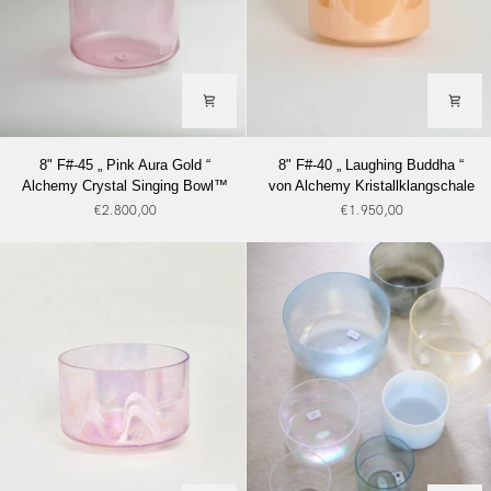
8"
8"
8" F#-45 „ Pink Aura Gold “
8" F#-40 „ Laughing Buddha “
F#-45
F#-40
Alchemy Crystal Singing Bowl™
von Alchemy Kristallklangschale
„
„
€2.800,00
€1.950,00
Pink
Laughing
Aura
Buddha
Gold
“
“
von
Alchemy
Alchemy
Crystal
Kristallklangschale
Singing
Bowl™