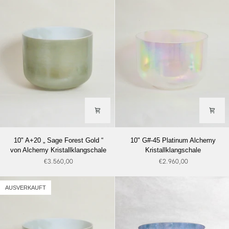
Alchemy
Alchemy
Kristallklangschale
Kristallklangschale
10"
10"
10" A+20 „ Sage Forest Gold “
10" G#-45 Platinum Alchemy
A+20
G#-45
von Alchemy Kristallklangschale
Kristallklangschale
„
Platinum
€3.560,00
€2.960,00
Sage
Alchemy
Forest
Kristallklangschale
Gold
AUSVERKAUFT
“
von
Alchemy
Kristallklangschale