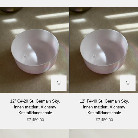
Angel
Alchemy
Gold
Kristallklangschale
(Rand),
Alchemy
Kristallklangschale
12"
12"
12" G#-20 St. Germain Sky,
12" F#-40 St. Germain Sky,
G#-20
F#-40
innen mattiert, Alchemy
innen mattiert, Alchemy
St.
St.
Kristallklangschale
Kristallklangschale
Germain
Germain
€7.450,00
€7.450,00
Sky,
Sky,
innen
innen
mattiert,
mattiert,