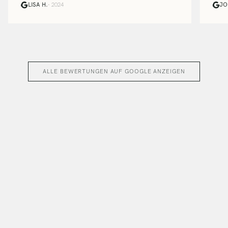
LISA H.
· 2024
JO
ALLE BEWERTUNGEN AUF GOOGLE ANZEIGEN