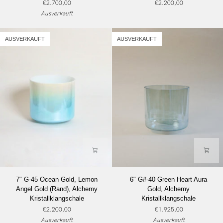
€2.700,00
€2.200,00
White
Lemon
Ausverkauft
Light
Angel
Angel
Gold
Gold,
Rand,
AUSVERKAUFT
AUSVERKAUFT
Alchemy
Alchemy
Kristallklangschale
Kristallklangschale
7"
6"
7" G-45 Ocean Gold, Lemon
6" G#-40 Green Heart Aura
G-
G#-40
Angel Gold (Rand), Alchemy
Gold, Alchemy
45
Green
Kristallklangschale
Kristallklangschale
Ocean
Heart
€2.200,00
€1.925,00
Gold,
Aura
Ausverkauft
Ausverkauft
Lemon
Gold,