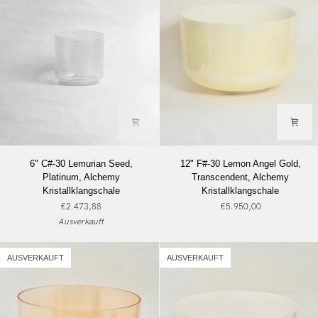
6"
12"
6" C#-30 Lemurian Seed,
12" F#-30 Lemon Angel Gold,
C#-30
F#-30
Platinum, Alchemy
Transcendent, Alchemy
Lemurian
Lemon
Kristallklangschale
Kristallklangschale
Seed,
Angel
€2.473,88
€5.950,00
Platinum,
Gold,
Ausverkauft
Alchemy
Transcendent,
Kristallklangschale
Alchemy
Kristallklangschale
AUSVERKAUFT
AUSVERKAUFT