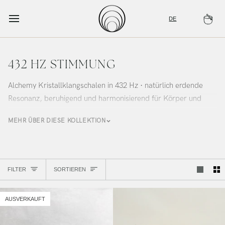
Zum
Inhalt
DE
Wa
springen
432 HZ STIMMUNG
Alchemy Kristallklangschalen in 432 Hz · natürlich erdende
Resonanz, beruhigend und harmonisierend für Körper und
Geist · Alchemy Sound Studio
MEHR ÜBER DIESE KOLLEKTION
Sortieren
FILTER
SORTIEREN
AUSVERKAUFT