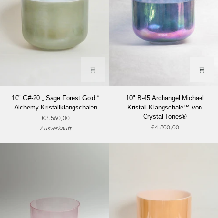
10"
10"
10" G#-20 „ Sage Forest Gold “
10" B-45 Archangel Michael
G#-20
B-
Alchemy Kristallklangschalen
Kristall-Klangschale™ von
„
45
Crystal Tones®
€3.560,00
Sage
Archangel
€4.800,00
Ausverkauft
Forest
Michael
Gold
Kristall-
“
Klangschale™
Alchemy
von
Kristallklangschalen
Crystal
Tones®