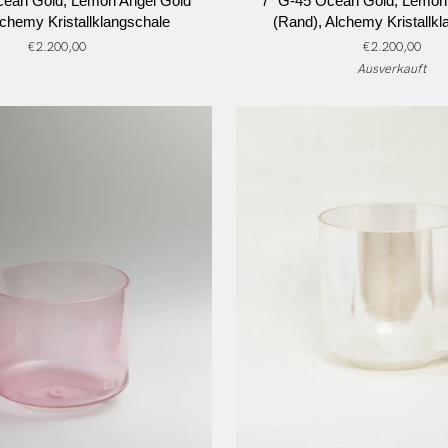
cean Gold, Lemon Angel Gold
7" G-45 Ocean Gold, Lemon
G-
chemy Kristallklangschale
(Rand), Alchemy Kristallk
45
€2.200,00
€2.200,00
Ocean
Ausverkauft
Gold,
Lemon
Angel
Gold
(Rand),
hale
Alchemy
Kristallklangschale