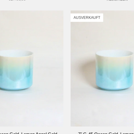
Kristallklangschale
AUSVERKAUFT
hale
N DEN WARENKORB
IN DEN WARENKO
7"