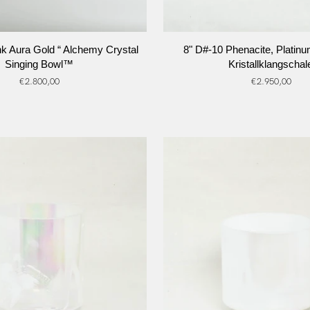
N DEN WARENKORB
IN DEN WARENKO
8"
ink Aura Gold “ Alchemy Crystal
8" D#-10 Phenacite, Platin
D#-10
Singing Bowl™
Kristallklangschal
Phenacite,
€2.800,00
€2.950,00
Platinum
Alchemy
Kristallklangschale