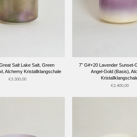
N DEN WARENKORB
IN DEN WARENKO
7"
Great Salt Lake Salt, Green
7" G#+20 Lavender Sunset-
G#+20
, Alchemy Kristallklangschale
Angel-Gold (Basis), A
Lavender
Kristallklangschal
€3.300,00
Sunset-
€2.400,00
Gold,
Lemon
Angel-
Gold
(Basis),
Alchemy
hale
Kristallklangschale