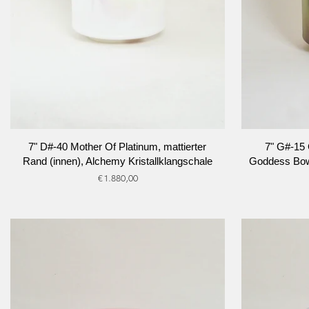
IN DEN WARENKORB
I
7"
7"
7" D#-40 Mother Of Platinum, mattierter
7" G#-15 
D#-40
G#-15
Rand (innen), Alchemy Kristallklangschale
Goddess Bowl
Mother
Great
€1.880,00
Of
Salt
Platinum,
Lake
mattierter
Salt,
Rand
Green
(innen),
Goddess
Alchemy
Bowl,
Kristallklangschale
Alchemy
Kristallklangsc