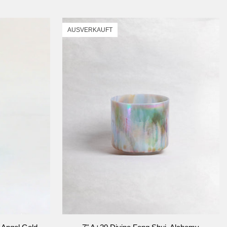
Alchemy
Kristallklangschale
AUSVERKAUFT
RB
IN DEN WARENKORB
7"