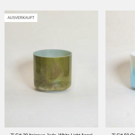
Platin,
White
Light
AUSVERKAUFT
Angel
Gold
(innen),
Alchemy
Kristallklangsc
IN DEN WARENKORB
I
7"
7"