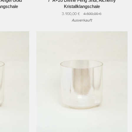
 Angel Gold
7" A+20 Divine Feng Shui, Alchemy
A+20
langschale
Kristallklangschale
Divine
3.900,00 €
4.500,00 €
Feng
Ausverkauft
Shui,
Alchemy
Kristallklangschale