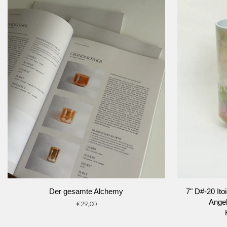
IN DEN WARENKORB
I
Der
7"
Der gesamte Alchemy
7" D#-20 Ito
gesamte
D#-20
Angel
€29,00
Alchemy
Itoigawa
Jade,