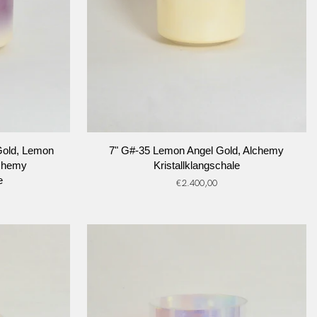
RB
IN DEN WARENKORB
7"
Gold, Lemon
7" G#-35 Lemon Angel Gold, Alchemy
G#-35
lchemy
Kristallklangschale
Lemon
e
€2.400,00
Angel
Gold,
Alchemy
Kristallklangschale