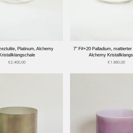
N DEN WARENKORB
IN DEN WARENKO
7"
zeztulite, Platinum, Alchemy
7" F#+20 Palladium, mattierter
F#+20
Kristallklangschale
Alchemy Kristallklang
Palladium,
€2.400,00
€1.880,00
mattierter
Rand
(innen),
hale
Alchemy
Kristallklangschale