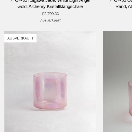
7" G#-30 Itoigawa Jade, White Light Angel
7" G#-50 O
G#-30
G#-50
Gold, Alchemy Kristallklangschale
Rand, Al
Itoigawa
Ocean
€2.700,00
Jade,
Gold,
Ausverkauft
White
Lemon
Light
Angel
Angel
Gold
AUSVERKAUFT
Gold,
Rand,
Alchemy
Alchemy
Kristallklangschale
Kristallklangsc