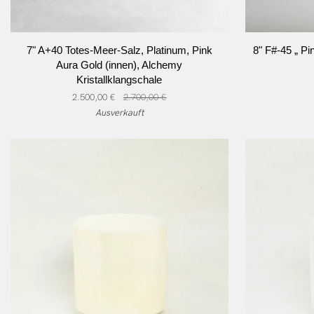
IN DEN WARENKORB
I
7"
8"
7" A+40 Totes-Meer-Salz, Platinum, Pink
8" F#-45 „ P
A+40
F#-45
Aura Gold (innen), Alchemy
Totes-
„
Kristallklangschale
Meer-
Pink
2.500,00 €
2.700,00 €
Salz,
Aura
Ausverkauft
Platinum,
Gold
Pink
“
Aura
Alchemy
Gold
Crystal
(innen),
Singing
Alchemy
Bowl™
Kristallklangschale