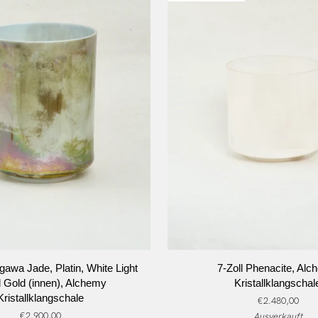
N DEN WARENKORB
IN DEN WARENKO
7-
igawa Jade, Platin, White Light
7-Zoll Phenacite, Al
Zoll
 Gold (innen), Alchemy
Kristallklangschal
Phenacite,
Kristallklangschale
€2.480,00
Alchemy
€2.900,00
Ausverkauft