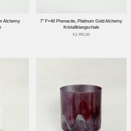
RB
IN DEN WARENKORB
7"
um Alchemy
7" F+40 Phenacite, Platinum Gold Alchemy
F+40
e
Kristallklangschale
Phenacite,
€2.950,00
Platinum
Gold
Alchemy
Kristallklangschale