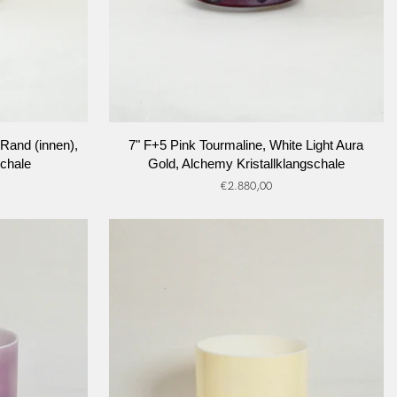
RB
IN DEN WARENKORB
7"
 Rand (innen),
7" F+5 Pink Tourmaline, White Light Aura
F+5
schale
Gold, Alchemy Kristallklangschale
Pink
€2.880,00
Tourmaline,
White
Light
Aura
Gold,
Alchemy
Kristallklangschale