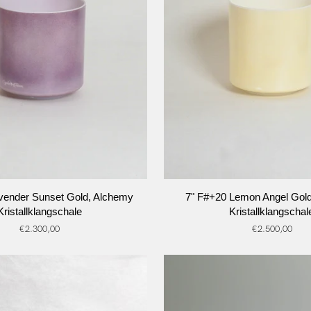
N DEN WARENKORB
IN DEN WARENKO
7"
vender Sunset Gold, Alchemy
7" F#+20 Lemon Angel Gol
F#+20
Kristallklangschale
Kristallklangschal
Lemon
€2.300,00
€2.500,00
Angel
Gold,
Alchemy
hale
Kristallklangschale