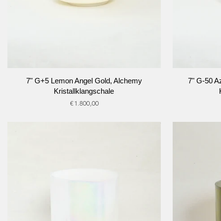
IN DEN WARENKORB
I
7"
7"
7" G+5 Lemon Angel Gold, Alchemy
7" G-50 A
G+5
G-
Kristallklangschale
Lemon
50
€1.800,00
Angel
Azeztulite,
Gold,
Platinum,
Alchemy
Alchemy
Kristallklangschale
Kristallklangsc