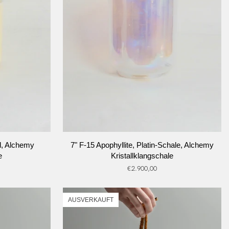
RB
IN DEN WARENKORB
7"
d, Alchemy
7" F-15 Apophyllite, Platin-Schale, Alchemy
F-
e
Kristallklangschale
15
€2.900,00
Apophyllite,
Platin-
Schale,
AUSVERKAUFT
Alchemy
Kristallklangschale