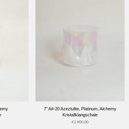
RB
IN DEN WARENKORB
7"
chemy
7" A#-20 Azeztulite, Platinum, Alchemy
A#-20
e
Kristallklangschale
Azeztulite,
€2.800,00
Platinum,