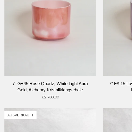
IN DEN WARENKORB
I
7"
7"
7" G+45 Rose Quartz, White Light Aura
7" F#-15 La
G+45
F#-15
Gold, Alchemy Kristallklangschale
Rose
Lavender
€2.700,00
Quartz,
Sunset
White
Gold,
Light
Alchemy
AUSVERKAUFT
Aura
Kristallklangsc
Gold,
Alchemy