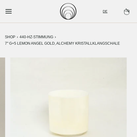
Zum
Inhalt
DE
Wa
springen
SHOP
›
440-HZ-STIMMUNG
›
7" G+5 LEMON ANGEL GOLD, ALCHEMY KRISTALLKLANGSCHALE