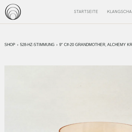
Zum
Inhalt
STARTSEITE
KLANGSCHA
springen
SHOP
›
528-HZ-STIMMUNG
›
9" C#-20 GRANDMOTHER, ALCHEMY K