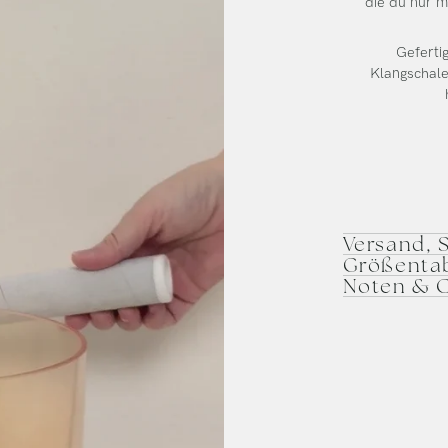
die du nur m
Gefertig
Klangschale
Versand, 
Größentab
Noten & 