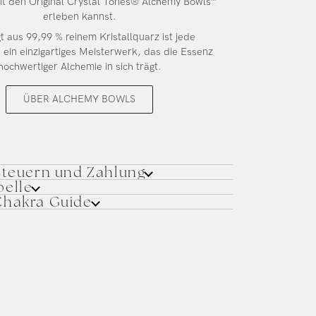
it den Original Crystal Tones® Alchemy Bowls™
erleben kannst.
t aus 99,99 % reinem Kristallquarz ist jede
 ein einzigartiges Meisterwerk, das die Essenz
hochwertiger Alchemie in sich trägt.
ÜBER ALCHEMY BOWLS
Steuern und Zahlung
elle
Chakra Guide