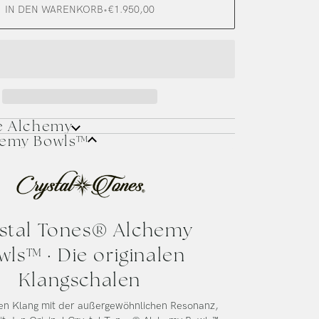
IN DEN WARENKORB
•
€1.950,00
e Alchemy
hemy Bowls™
stal Tones® Alchemy
wls™ · Die originalen
Klangschalen
en Klang mit der außergewöhnlichen Resonanz,